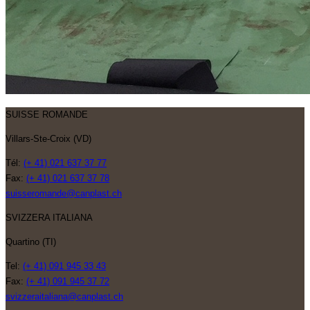
SUISSE ROMANDE
Villars-Ste-Croix (VD)
Tél:
(+ 41) 021 637 37 77
Fax:
(+ 41) 021 637 37 78
suisseromande@canplast.ch
SVIZZERA ITALIANA
Quartino (TI)
Tel:
(+ 41) 091 945 33 43
Fax:
(+ 41) 091 945 37 72
svizzeraitaliana@canplast.ch