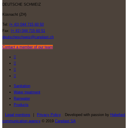
DEUTSCHE SCHWEIZ
Küsnacht (ZH)
Tel:
(+ 41) 044 715 60 50
Fax:
(+ 41) 044 715 60 51
deutscheschweiz@canplast.ch
Contact a member of our team
Sanitation
Water treatment
Rainwater
Products
Legal mentions
|
Privacy Policy
Developed with passion by
Habefast
communication agency
© 2019
Canplast SA