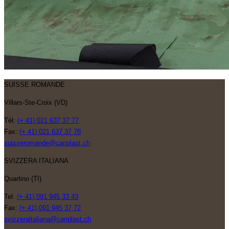
SUISSE ROMANDE
Villars-Ste-Croix (VD)
Tél:
(+ 41) 021 637 37 77
Fax:
(+ 41) 021 637 37 78
suisseromande@canplast.ch
SVIZZERA ITALIANA
Quartino (TI)
Tel:
(+ 41) 091 945 33 43
Fax:
(+ 41) 091 945 37 72
svizzeraitaliana@canplast.ch