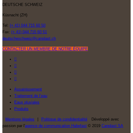
DEUTSCHE SCHWEIZ
Küsnacht (ZH)
Tel:
(+ 41) 044 715 60 50
Fax:
(+ 41) 044 715 60 51
deutscheschweiz@canplast.ch
CONTACTER UN MEMBRE DE NOTRE ÉQUIPE
Assainissement
Traitement de l’eau
Eaux pluviales
Produits
Mentions légales
|
Politique de condidentialité
Développé avec
passion par l'
agence de communication Habefast
© 2019
Canplast SA