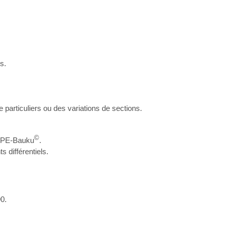
s.
particuliers ou des variations de sections.
©
n PE-Bauku
.
 différentiels.
0.