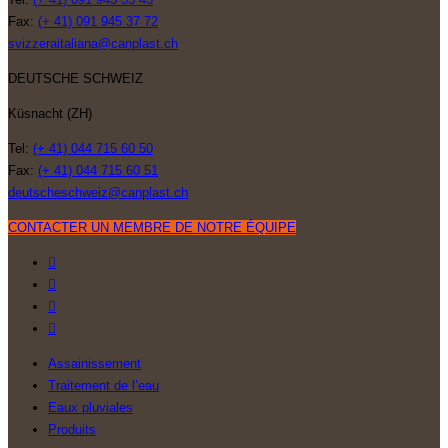
Fax:
(+ 41) 091 945 37 72
svizzeraitaliana@canplast.ch
DEUTSCHE SCHWEIZ
Küsnacht (ZH)
Tel:
(+ 41) 044 715 60 50
Fax:
(+ 41) 044 715 60 51
deutscheschweiz@canplast.ch
CONTACTER UN MEMBRE DE NOTRE ÉQUIPE
Assainissement
Traitement de l’eau
Eaux pluviales
Produits