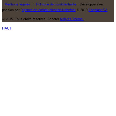
Mentions légales
|
Politique de condidentialité
Développé avec
passion par l'
agence de communication Habefast
© 2019
Canplast SA
© 2015. Tous droits réservés. Acheter
Kallyas Thème.
HAUT