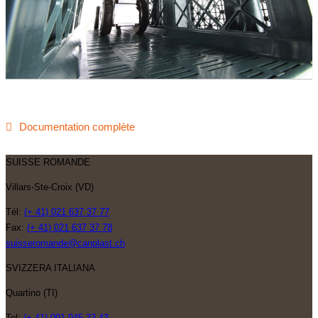
Documentation complète
SUISSE ROMANDE
Villars-Ste-Croix (VD)
Tél:
(+ 41) 021 637 37 77
Fax:
(+ 41) 021 637 37 78
suisseromande@canplast.ch
SVIZZERA ITALIANA
Quartino (TI)
Tel:
(+ 41) 091 945 33 43