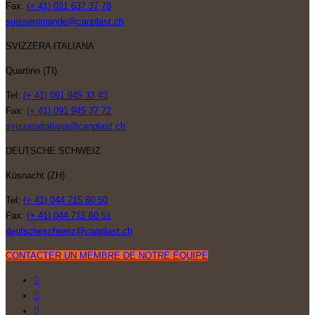
Fax:
(+ 41) 021 637 37 78
suisseromande@canplast.ch
SVIZZERA ITALIANA
Quartino (TI)
Tel:
(+ 41) 091 945 33 43
Fax:
(+ 41) 091 945 37 72
svizzeraitaliana@canplast.ch
DEUTSCHE SCHWEIZ
Küsnacht (ZH)
Tel:
(+ 41) 044 715 60 50
Fax:
(+ 41) 044 715 60 51
deutscheschweiz@canplast.ch
CONTACTER UN MEMBRE DE NOTRE ÉQUIPE