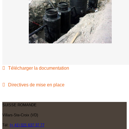
Télécharger la documentation
Directives de mise en place
SUISSE ROMANDE
Villars-Ste-Croix (VD)
Tél:
(+ 41) 021 637 37 77