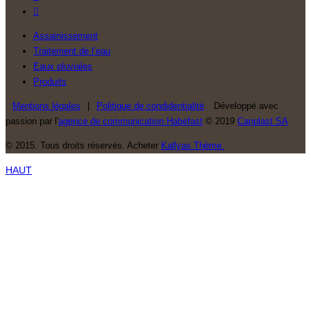
Assainissement
Traitement de l’eau
Eaux pluviales
Produits
Mentions légales
|
Politique de condidentialité
Développé avec
passion par l'
agence de communication Habefast
© 2019
Canplast SA
© 2015. Tous droits réservés. Acheter
Kallyas Thème.
HAUT