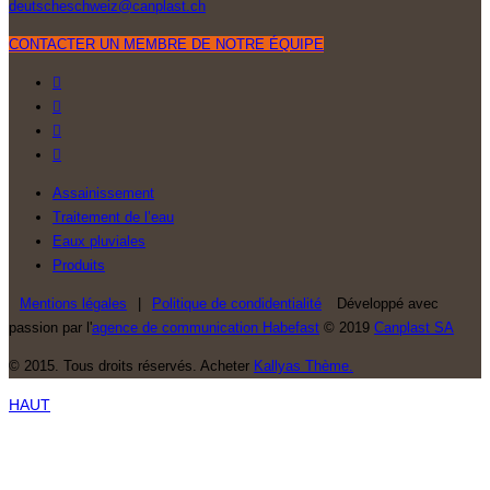
deutscheschweiz@canplast.ch
CONTACTER UN MEMBRE DE NOTRE ÉQUIPE
Assainissement
Traitement de l’eau
Eaux pluviales
Produits
Mentions légales
|
Politique de condidentialité
Développé avec
passion par l'
agence de communication Habefast
© 2019
Canplast SA
© 2015. Tous droits réservés. Acheter
Kallyas Thème.
HAUT