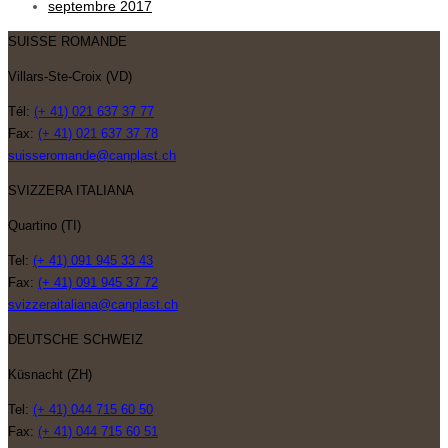
septembre 2017
SUISSE ROMANDE
Villars-Ste-Croix (VD)
Tél:
(+ 41) 021 637 37 77
Fax:
(+ 41) 021 637 37 78
suisseromande@canplast.ch
SVIZZERA ITALIANA
Quartino (TI)
Tel:
(+ 41) 091 945 33 43
Fax:
(+ 41) 091 945 37 72
svizzeraitaliana@canplast.ch
DEUTSCHE SCHWEIZ
Küsnacht (ZH)
Tel:
(+ 41) 044 715 60 50
Fax:
(+ 41) 044 715 60 51