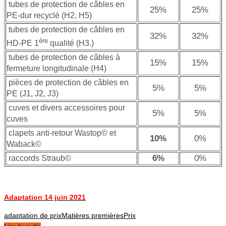
tubes de protection de câbles en
25%
25%
PE-dur recyclé (H2, H5)
tubes de protection de câbles en
32%
32%
ère
HD-PE 1
qualité (H3.)
tubes de protection de câbles à
15%
15%
fermeture longitudinale (H4)
pièces de protection de câbles en
5%
5%
PE (J1, J2, J3)
cuves et divers accessoires pour
5%
5%
cuves
clapets anti-retour Wastop© et
10%
0%
Waback©
6%
0%
raccords Straub©
Adaptation 14 juin 2021
adaptation de prix
Matières premières
Prix