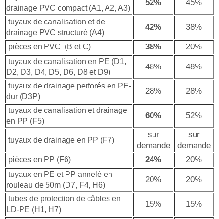
52%
45%
drainage PVC compact (A1, A2, A3)
tuyaux de canalisation et de
42%
38%
drainage PVC structuré (A4)
38%
20%
pièces en PVC (B et C)
tuyaux de canalisation en PE (D1,
48%
48%
D2, D3, D4, D5, D6, D8 et D9)
tuyaux de drainage perforés en PE-
28%
28%
dur (D3P)
tuyaux de canalisation et drainage
60%
52%
en PP (F5)
sur
sur
tuyaux de drainage en PP (F7)
demande
demande
24%
20%
pièces en PP (F6)
tuyaux en PE et PP annelé en
20%
20%
rouleau de 50m (D7, F4, H6)
tubes de protection de câbles en
15%
15%
LD-PE (H1, H7)