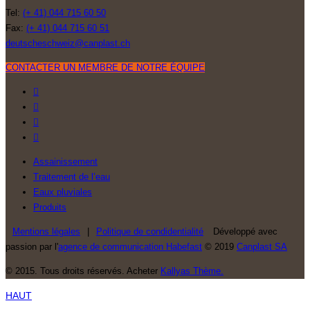
Tel:
(+ 41) 044 715 60 50
Fax:
(+ 41) 044 715 60 51
deutscheschweiz@canplast.ch
CONTACTER UN MEMBRE DE NOTRE ÉQUIPE
Assainissement
Traitement de l’eau
Eaux pluviales
Produits
Mentions légales
|
Politique de condidentialité
Développé avec
passion par l'
agence de communication Habefast
© 2019
Canplast SA
© 2015. Tous droits réservés. Acheter
Kallyas Thème.
HAUT