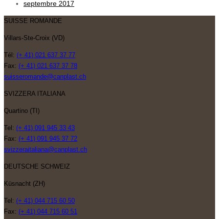
septembre 2017
SUISSE ROMANDE
Villars-Ste-Croix (VD)
Tél:
(+ 41) 021 637 37 77
Fax:
(+ 41) 021 637 37 78
suisseromande@canplast.ch
SVIZZERA ITALIANA
Quartino (TI)
Tel:
(+ 41) 091 945 33 43
Fax:
(+ 41) 091 945 37 72
svizzeraitaliana@canplast.ch
DEUTSCHE SCHWEIZ
Küsnacht (ZH)
Tel:
(+ 41) 044 715 60 50
Fax:
(+ 41) 044 715 60 51