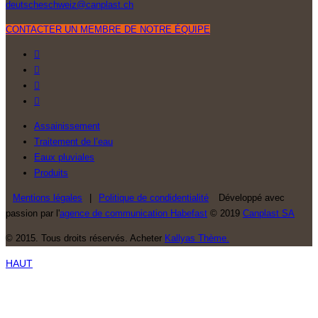
deutscheschweiz@canplast.ch
CONTACTER UN MEMBRE DE NOTRE ÉQUIPE
Assainissement
Traitement de l’eau
Eaux pluviales
Produits
Mentions légales
|
Politique de condidentialité
Développé avec
passion par l'
agence de communication Habefast
© 2019
Canplast SA
© 2015. Tous droits réservés. Acheter
Kallyas Thème.
HAUT