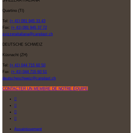
SVIZZERA ITALIANA
Quartino (TI)
Tel:
(+ 41) 091 945 33 43
Fax:
(+ 41) 091 945 37 72
svizzeraitaliana@canplast.ch
DEUTSCHE SCHWEIZ
Küsnacht (ZH)
Tel:
(+ 41) 044 715 60 50
Fax:
(+ 41) 044 715 60 51
deutscheschweiz@canplast.ch
CONTACTER UN MEMBRE DE NOTRE ÉQUIPE
Assainissement