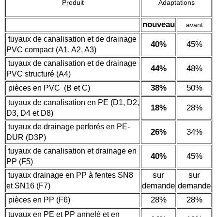
Produit
Adaptations
nouveau
avant
tuyaux de canalisation et de drainage
40%
45%
PVC compact (A1, A2, A3)
tuyaux de canalisation et de drainage
44%
48%
PVC structuré (A4)
38%
50%
pièces en PVC (B et C)
tuyaux de canalisation en PE (D1, D2,
18%
28%
D3, D4 et D8)
tuyaux de drainage perforés en PE-
26%
34%
DUR (D3P)
tuyaux de canalisation et drainage en
40%
45%
PP (F5)
sur
sur
tuyaux drainage en PP à fentes SN8
demande
demande
et SN16 (F7)
28
%
28%
pièces en PP (F6)
tuyaux en PE et PP annelé et en