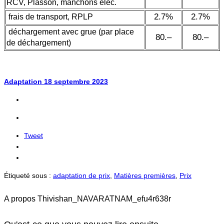
RCV, Plasson, manchons élec.
2.7%
2.7%
frais de transport, RPLP
déchargement avec grue (par place
80.–
80.–
de déchargement)
Adaptation 18 septembre 2023
Tweet
Étiqueté sous :
adaptation de prix
,
Matières premières
,
Prix
A propos
Thivishan_NAVARATNAM_efu4r638r