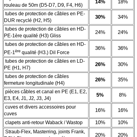
14%
18%
rouleau de 50m (D5-D7, D9, F4, H6)
tubes de protection de câbles en PE-
30
%
34%
DUR recyclé (H2, H5)
tubes de protection de câbles en HD-
24
%
24%
PE-1ère qualité (H3) Gliss
tubes de protection de câbles en HD-
36%
36%
ère
PE-1
qualité (H3.) Dil Force
tubes de protection de câbles en LD-
26%
30%
PE (H1, H7)
tubes de protection de câbles
26%
35%
fermeture longitudinale (H4)
pièces câbles et canal en PE (E1, E2,
5%
8%
E3, E4, J1, J2, J3, J4)
cuves et divers accessoires pour
16%
16%
cuves
10%
10%
clapets anti-retour Waback / Wastop
Straub-Flex, Masterring, joints Frank,
20%
20%