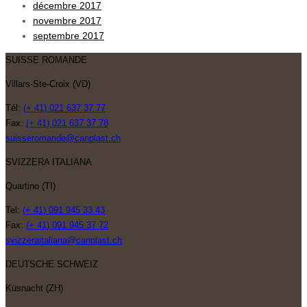
décembre 2017
novembre 2017
septembre 2017
SUISSE ROMANDE
Villars-Ste-Croix (VD)
Tél:
(+ 41) 021 637 37 77
Fax:
(+ 41) 021 637 37 78
suisseromande@canplast.ch
SVIZZERA ITALIANA
Quartino (TI)
Tel:
(+ 41) 091 945 33 43
Fax:
(+ 41) 091 945 37 72
svizzeraitaliana@canplast.ch
DEUTSCHE SCHWEIZ
Küsnacht (ZH)