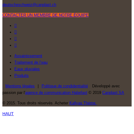
deutscheschweiz@canplast.ch
CONTACTER UN MEMBRE DE NOTRE ÉQUIPE
Assainissement
Traitement de l’eau
Eaux pluviales
Produits
Mentions légales
|
Politique de condidentialité
Développé avec
passion par l'
agence de communication Habefast
© 2019
Canplast SA
© 2015. Tous droits réservés. Acheter
Kallyas Thème.
HAUT