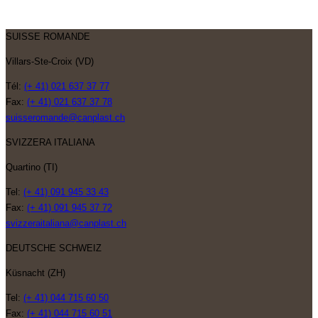
SUISSE ROMANDE
Villars-Ste-Croix (VD)
Tél:
(+ 41) 021 637 37 77
Fax:
(+ 41) 021 637 37 78
suisseromande@canplast.ch
SVIZZERA ITALIANA
Quartino (TI)
Tel:
(+ 41) 091 945 33 43
Fax:
(+ 41) 091 945 37 72
svizzeraitaliana@canplast.ch
DEUTSCHE SCHWEIZ
Küsnacht (ZH)
Tel:
(+ 41) 044 715 60 50
Fax:
(+ 41) 044 715 60 51