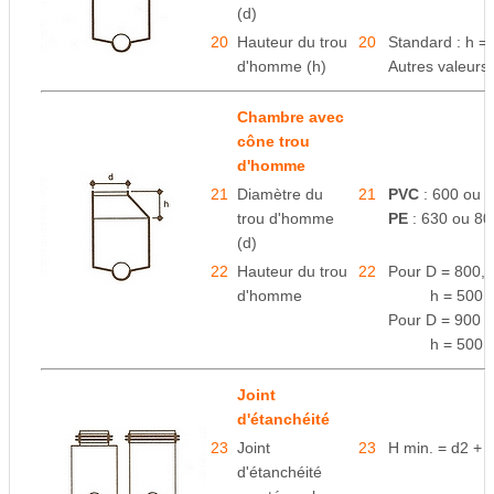
(d)
20
Hauteur du trou
20
Standard : h 
d'homme (h)
Autres valeur
Chambre avec
cône trou
d'homme
21
Diamètre du
21
PVC
: 600 ou 
trou d'homme
PE
: 630 ou 8
(d)
22
Hauteur du trou
22
Pour D = 800,
d'homme
space
h = 500
Pour D = 900
space
h = 500
Joint
d'étanchéité
23
Joint
23
H min. = d2 +
d'étanchéité