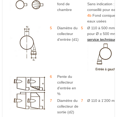
fond de
Sans indication :
chambre
conseillé pour eau
4b
Fond conique, c
eaux usées
5
Diamètre du
5
Ø 110 à 500 mm
collecteur
pour Ø ≥ 500 mm 
d'entrée (d1)
service technique
6
Pente du
collecteur
d'entrée en
%
7
Diamètre du
7
Ø 110 à 1'200 m
collecteur de
sortie (d2)