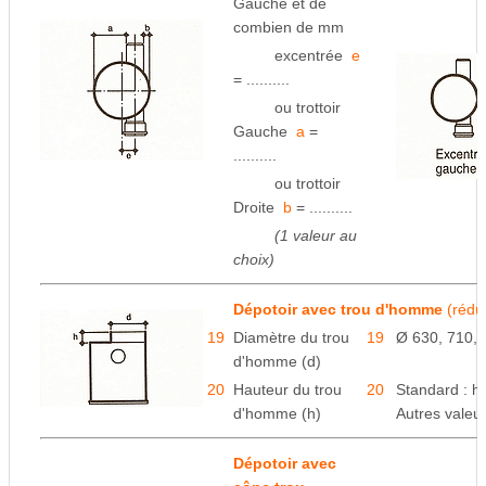
Gauche et de
combien
de mm
space
excentrée
e
= ..........
space
ou trottoir
Gauche
a
=
..........
space
ou trottoir
Droite
b
= ..........
space
(1 valeur au
choix)
Dépotoir avec trou d'homme
(réduc
19
Diamètre du trou
19
Ø 630, 710,
d'homme (d)
20
Hauteur du trou
20
Standard : 
d'homme (h)
Autres valeu
Dépotoir avec