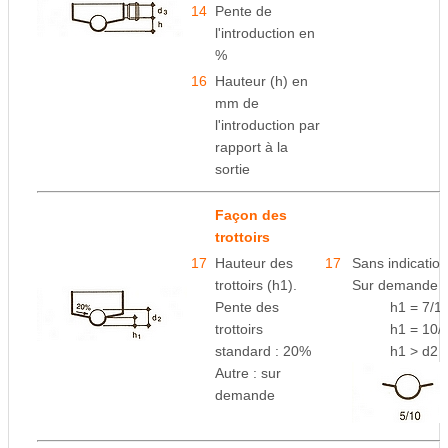
14
Pente de
l'introduction en
%
16
Hauteur (h) en
mm de
l'introduction par
rapport à
la
sortie
Façon des
trottoirs
17
Hauteur des
17
Sans indication
trottoirs (h1).
Sur demande :
Pente des
space
h1 = 7/1
trottoirs
space
h1 = 10/
standard : 20%
space
h1 > d2
Autre : sur
demande