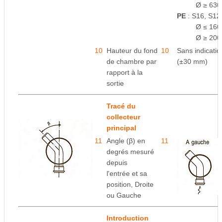
space
Ø ≥ 630
PE
: S16, S12.
space
Ø ≤ 160
space
Ø ≥ 200
10
Hauteur du fond
10
e
Sans indicati
de chambre par
(±30 mm)
rapport
à la
sortie
Tracé du
collecteur
principal
11
Angle (β) en
11
degrés mesuré
depuis
l'entrée
et sa
position, Droite
ou Gauche
Introduction