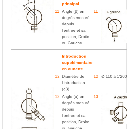
principal
11
Angle (β) en
11
e
degrés mesuré
depuis
l'entrée
et sa
position, Droite
ou Gauche
Introduction
supplémentaire
en cunette
12
Diamètre de
12
Ø 110 à 1'200
l'introduction
(d3)
13
Angle (α) en
13
degrés mesuré
depuis
l'entrée
et sa
position, Droite
ou Gauche