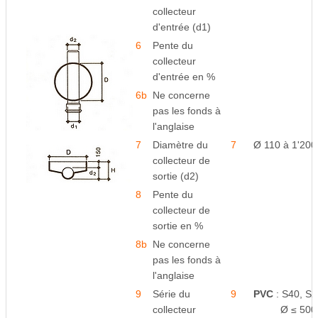
collecteur
d'entrée (d1)
6
Pente du
collecteur
d'entrée en %
6b
Ne concerne
pas les fonds à
l'anglaise
7
Diamètre du
7
Ø 110 à 1'20
collecteur de
sortie (d2)
8
Pente du
collecteur de
sortie en %
8b
Ne concerne
pas les fonds à
l'anglaise
9
Série du
9
PVC
: S40, S2
collecteur
space
Ø ≤ 500