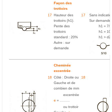
Façon des
trottoirs
17
Hauteur des
17
Sans indicatio
trottoirs (h1).
Sur demande 
Pente des
space
h1 = 7/
trottoirs
space
h1 = 10
standard : 20%
space
h1 > d2
Autre : sur
demande
Cheminée
excentrée
18
Côté : Droite ou
18
Gauche et de
combien
de mm
space
excentrée
e
= ..........
space
ou trottoir