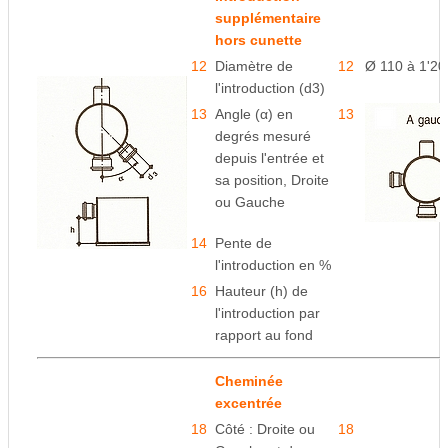
supplémentaire
hors cunette
12
Diamètre de
12
Ø 110 à 1'2
l'introduction (d3)
13
Angle (α) en
13
degrés mesuré
depuis l'entrée
et
sa position, Droite
ou Gauche
14
Pente de
l'introduction en %
16
Hauteur (h) de
l'introduction par
rapport au fond
Cheminée
excentrée
18
Côté : Droite ou
18