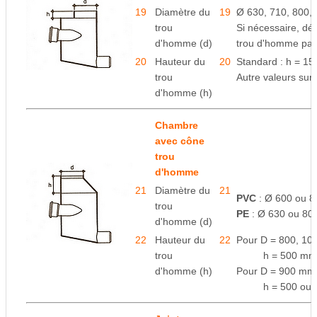
19
Diamètre du
19
Ø 630, 710, 800,
trou
Si nécessaire, défi
d'homme (d)
trou d'homme par
20
Hauteur du
20
Standard : h = 1
trou
Autre valeurs su
d'homme (h)
Chambre
avec cône
trou
d'homme
21
Diamètre du
21
PVC
: Ø 600 ou 
trou
PE
: Ø 630 ou 8
d'homme (d)
22
Hauteur du
22
Pour D = 800, 10
trou
space
h = 500 mm
d'homme (h)
Pour D = 900 mm
space
h = 500 ou