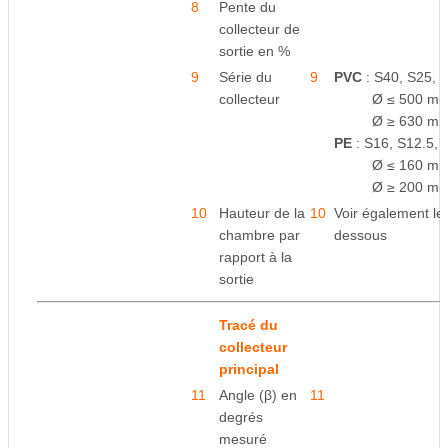
8
Pente du
collecteur de
sortie en %
9
Série du
9
PVC
: S40, S25, 
collecteur
space
Ø ≤ 500 mm
space
Ø ≥ 630 mm
PE
: S16, S12.5, 
space
Ø ≤ 160 mm
space
Ø ≥ 200 mm
10
e
Hauteur de la
10
Voir également le
chambre par
dessous
rapport
à la
sortie
Tracé du
collecteur
principal
11
Angle (β) en
11
degrés
mesuré