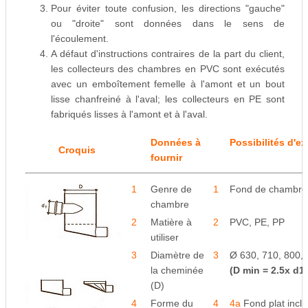
Pour éviter toute confusion, les directions "gauche"
ou "droite" sont données dans le sens de
l'écoulement.
A défaut d'instructions contraires de la part du client,
les collecteurs des chambres en PVC sont exécutés
avec un emboîtement femelle à l'amont et un bout
lisse chanfreiné à l'aval; les collecteurs en PE sont
fabriqués lisses à l'amont et à l'aval.
Données à
Possibilités d'e
Croquis
fournir
1
Genre de
1
Fond de chambre
chambre
2
Matière à
2
PVC, PE, PP
utiliser
3
Diamètre de
3
Ø 630, 710, 800, 
la cheminée
(D min = 2.5x d1)
(D)
4
Forme du
4
4a
Fond plat incli