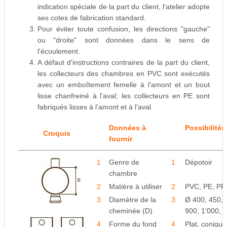
indication spéciale de la part du client, l'atelier adopte
ses cotes de fabrication standard.
Pour éviter toute confusion, les directions "gauche"
ou "droite" sont données dans le sens de
l'écoulement.
A défaut d'instructions contraires de la part du client,
les collecteurs des chambres en PVC sont exécutés
avec un emboîtement femelle à l'amont et un bout
lisse chanfreiné à l'aval; les collecteurs en PE sont
fabriqués lisses à l'amont et à l'aval.
Données à
Possibilités
Croquis
fournir
1
Genre de
1
Dépotoir
chambre
2
Matière à utiliser
2
PVC, PE, PP
3
Diamètre de la
3
Ø 400, 450, 
cheminée (D)
900, 1'000, 
4
Forme du fond
4
Plat, conique