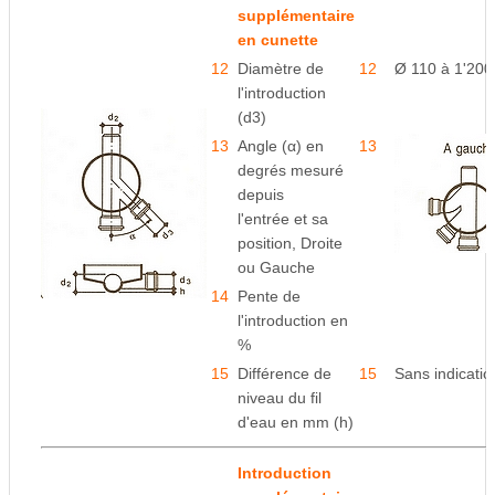
supplémentaire
en cunette
12
Diamètre de
12
Ø 110 à 1'20
l'introduction
(d3)
13
Angle (α) en
13
degrés mesuré
depuis
l'entrée
et sa
position, Droite
ou Gauche
14
Pente de
l'introduction en
%
15
Différence de
15
Sans indicatio
niveau du fil
d'eau en mm (h)
Introduction