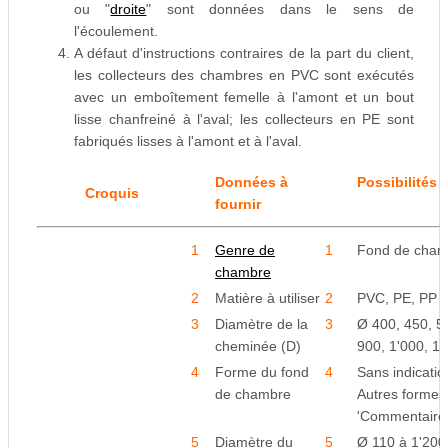
ou "
droite
" sont données dans le sens de
l'écoulement.
A défaut d'instructions contraires de la part du client,
les collecteurs des chambres en PVC sont exécutés
avec un emboîtement femelle à l'amont et un bout
lisse chanfreiné à l'aval; les collecteurs en PE sont
fabriqués lisses à l'amont et à l'aval.
Données à
Possibilités 
Croquis
fournir
1
Genre de
1
Fond de cham
chambre
2
Matière à utiliser
2
PVC, PE, PP
3
Diamètre de la
3
Ø 400, 450, 5
cheminée (D)
900, 1'000, 1
4
Forme du fond
4
Sans indication
de chambre
Autres formes 
'Commentaire
5
Diamètre du
5
Ø 110 à 1'20