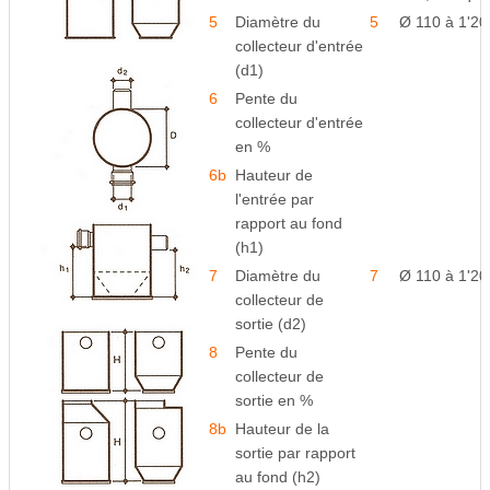
5
Diamètre du
5
Ø 110 à 1'2
collecteur d'entrée
(d1)
6
Pente du
collecteur d'entrée
en %
6b
Hauteur de
l'entrée par
rapport au fond
(h1)
7
Diamètre du
7
Ø 110 à 1'2
collecteur de
sortie (d2)
8
Pente du
collecteur de
sortie en %
8b
Hauteur de la
sortie par rapport
au fond (h2)