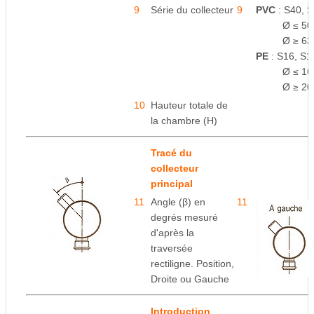
9
Série du collecteur
9
PVC
: S40, S
space
Ø ≤ 50
space
Ø ≥ 63
PE
: S16, S1
space
Ø ≤ 16
space
Ø ≥ 20
10
Hauteur totale de
la chambre (H)
Tracé du
collecteur
principal
11
Angle (β) en
11
e
degrés mesuré
d'après la
traversée
rectiligne. Position,
Droite ou Gauche
Introduction