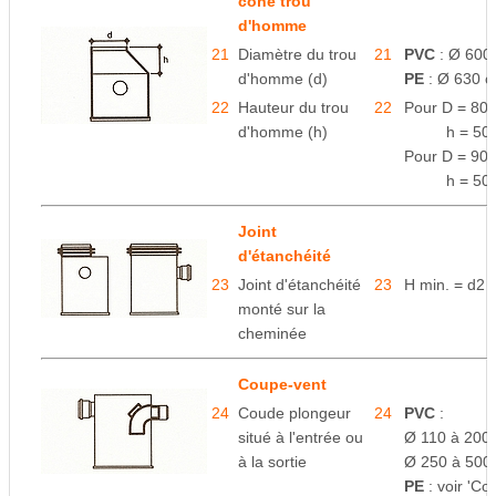
cône trou
d'homme
21
Diamètre du trou
21
PVC
: Ø 600
d'homme (d)
PE
: Ø 630 
22
Hauteur du trou
22
Pour D = 800
d'homme (h)
space
h = 5
Pour D = 90
space
h = 50
Joint
d'étanchéité
23
Joint d'étanchéité
23
H min. = d2
monté sur la
cheminée
Coupe-vent
24
Coude plongeur
24
PVC
:
situé à l'entrée ou
Ø 110 à 200
à la sortie
Ø 250 à 500
PE
: voir 'C