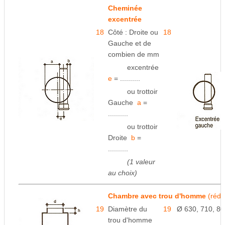
Cheminée
excentrée
18
Côté : Droite ou
18
Gauche et de
combien
de mm
space
excentrée
e
= ..........
space
ou trottoir
Gauche
a
=
..........
space
ou trottoir
Droite
b
=
..........
space
(1 valeur
au choix)
Chambre avec trou d'homme
(rédu
19
Diamètre du
19
Ø 630, 710, 8
trou d'homme