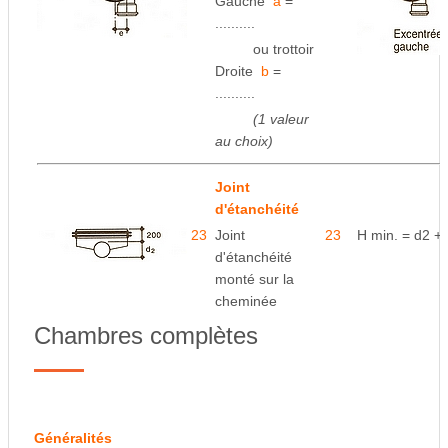
Gauche
a
=
..........
space
ou trottoir
Droite
b
=
..........
space
(1 valeur
au choix)
Joint
d'étanchéité
23
Joint
23
H min. = d2 
d'étanchéité
monté sur la
cheminée
Chambres complètes
Généralités