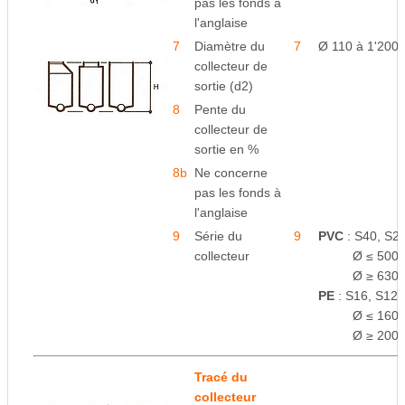
pas les fonds à
l'anglaise
7
Diamètre du
7
Ø 110 à 1'200
collecteur de
sortie (d2)
8
Pente du
collecteur de
sortie en %
8b
Ne concerne
pas les fonds à
l'anglaise
9
Série du
9
PVC
: S40, S25
collecteur
space
Ø ≤ 500 
space
Ø ≥ 630 
PE
: S16, S12.
space
Ø ≤ 160 
space
Ø ≥ 200 
Tracé du
collecteur