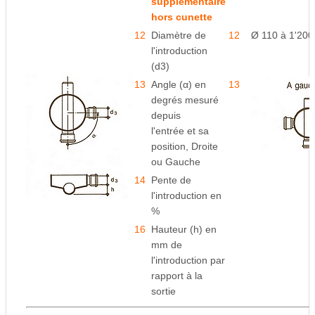
supplémentaire
hors cunette
12
Diamètre de
12
Ø 110 à 1'20
l'introduction
(d3)
13
Angle (α) en
13
degrés mesuré
depuis
l'entrée
et sa
position, Droite
ou Gauche
14
Pente de
l'introduction en
%
16
Hauteur (h) en
mm de
l'introduction par
rapport à
la
sortie