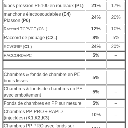
17%
tubes pression PE100 en rouleaux
(P1)
21%
manchons électrosoudables
(E4)
20%
24%
Plasson
(P6)
12%
10%
Raccord TCPVCF (
C6..
)
Raccord de piquage
(C2..)
8%
5%
24%
20%
RCVGRIP (
C1.
)
5%
–
RACCORDVPC
Chambres & fonds de chambre en PE
5%
–
bouts lisses
Chambres & fonds de chambres en PE
5%
–
avec emboîtement
Fonds de chambres en PP sur mesure
5%
–
Chambres PP-PRO + RAPID
10%
–
(injectées) (
K1,K2,K3
)
Chambres PP PRO avec fonds sur