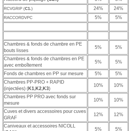
24%
24%
RCVGRIP (
C1.
)
5%
5%
RACCORDVPC
Chambres & fonds de chambre en PE
5%
5%
bouts lisses
Chambres & fonds de chambres en PE
5%
5%
avec emboîtement
Fonds de chambres en PP sur mesure
5%
5%
Chambres PP-PRO + RAPID
10%
10%
(injectées) (
K1,K2,K3
)
Chambres PP PRO avec fonds sur
10%
10%
mesure
Cuves et divers accessoires pour cuves
12%
12%
GRAF
Caniveaux et accessoires NICOLL
5%
5%