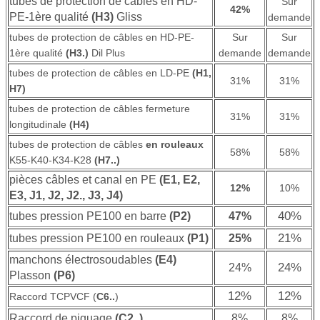
tubes de protection de câbles en HD-
Sur
42%
PE-1ère qualité
(H3)
Gliss
demande
tubes de protection de câbles en HD-PE-
Sur
Sur
1ère qualité
(H3.)
Dil Plus
demande
demande
tubes de protection de câbles en LD-PE
(H1,
31%
31%
H7)
tubes de protection de câbles fermeture
31%
31%
longitudinale
(H4)
tubes de protection de câbles
en rouleaux
58%
58%
K55-K40-K34-K28
(H7..)
pièces câbles et canal en PE
(E1, E2,
12%
10%
E3, J1, J2, J2., J3, J4)
40%
tubes pression PE100 en barre
(P2)
47%
21%
tubes pression PE100 en rouleaux
(P1)
25%
manchons électrosoudables
(E4)
24%
24%
Plasson
(P6)
12%
12%
Raccord TCPVCF (
C6..
)
Raccord de piquage
(C2..)
8%
8%