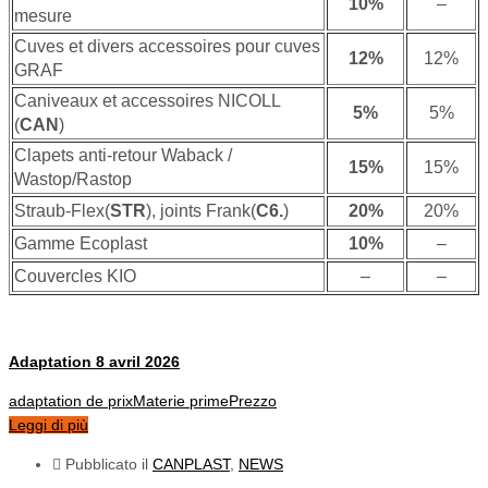
10%
–
mesure
Cuves et divers accessoires pour cuves
12%
12%
GRAF
Caniveaux et accessoires NICOLL
5%
5%
(
CAN
)
Clapets anti-retour Waback /
15%
15%
Wastop/Rastop
Straub-Flex(
STR
), joints Frank(
C6.
)
20%
20%
Gamme Ecoplast
10%
–
Couvercles KIO
–
–
Adaptation 8 avril 2026
adaptation de prix
Materie prime
Prezzo
Leggi di più
Pubblicato il
CANPLAST
,
NEWS