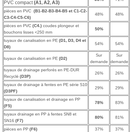
PVC compact
(A1, A2, A3)
pièces en PVC
(B1-B2-B3-B4-B5 et C1-C2-
48%
48%
C3-C4-C5-C6)
pièces en PVC
(C4.)
coudes plongeur et
50%
bouchons lisses <250 mm
tuyaux de canalisation en PE
(D1, D3, D4 et
54%
54%
D8)
Sur
Sur
tuyaux de canalisation en PE
(D2)
demande
demande
tuyaux de drainage perforés en PE-DUR
26%
26%
Recyclé
(D3P)
tuyaux de drainage à fentes en PE série S10
29%
29%
(D3PF)
tuyaux de canalisation et drainage en PP
78%
83%
(F5)
tuyaux drainage en PP à fentes SN8 et
80%
81%
SN16
(F7)
pièces en PP
(F6)
37%
37%