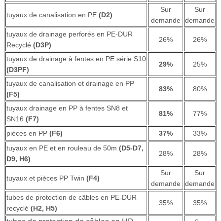
Sur
Sur
tuyaux de canalisation en PE
(D2)
demande
demande
tuyaux de drainage perforés en PE-DUR
26%
26%
Recyclé
(D3P)
tuyaux de drainage à fentes en PE série S10
29%
25%
(D3PF)
tuyaux de canalisation et drainage en PP
83%
80%
(F5)
tuyaux drainage en PP à fentes SN8 et
81%
77%
SN16
(F7)
pièces en PP
(F6)
37%
33%
tuyaux en PE et en rouleau de 50m
(D5-D7,
28%
28%
D9, H6)
Sur
Sur
tuyaux et pièces PP Twin
(F4)
demande
demande
tubes de protection de câbles en PE-DUR
35%
35%
recyclé
(H2, H5)