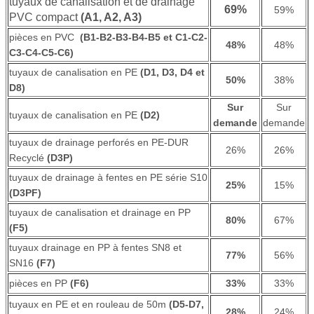
tuyaux de canalisation et de drainage
69%
59%
PVC compact
(A1, A2, A3)
pièces en PVC
(B1-B2-B3-B4-B5 et C1-C2-
48%
48%
C3-C4-C5-C6)
tuyaux de canalisation en PE
(D1, D3, D4 et
50%
38%
D8)
Sur
Sur
tuyaux de canalisation en PE
(D2)
demande
demande
tuyaux de drainage perforés en PE-DUR
26%
26%
Recyclé
(D3P)
tuyaux de drainage à fentes en PE série S10
25%
15%
(D3PF)
tuyaux de canalisation et drainage en PP
80%
67%
(F5)
tuyaux drainage en PP à fentes SN8 et
77%
56%
SN16
(F7)
pièces en PP
(F6)
33%
33%
tuyaux en PE et en rouleau de 50m
(D5-D7,
28%
24%