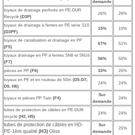
demande
tuyaux de drainage perforés en PE-DUR
26%
26%
Recyclé
(D3P)
tuyaux de drainage à fentes en PE série S10
15%
10%
(D3PF)
tuyaux de canalisation et drainage en PP
67%
51%
(F5)
tuyaux drainage en PP à fentes SN8 et SN16
56%
50%
(F7)
pièces en PP
(F6)
33%
26%
tuyaux en PE et en rouleau de 50m
(D5-D7,
24%
24%
D9, H6)
Sur
tuyaux et pièces PP Twin
(F4)
24%
demande
tubes de protection de câbles en PE-DUR
24%
24%
recyclé
(H2, H5)
tubes de protection de câbles en HD-
Sur
25%
PE-1ère qualité
(H3)
Gliss
demande