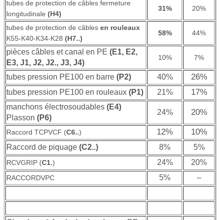
tubes de protection de câbles fermeture
31%
20%
longitudinale
(H4)
tubes de protection de câbles
en rouleaux
58%
44%
K55-K40-K34-K28
(H7..)
pièces câbles et canal en PE
(E1, E2,
10%
7%
E3, J1, J2, J2., J3, J4)
26%
tubes pression PE100 en barre
(P2)
40%
17%
tubes pression PE100 en rouleaux
(P1)
21%
manchons électrosoudables
(E4)
20%
24%
Plasson
(P6)
12%
10%
Raccord TCPVCF (
C6..
)
Raccord de piquage
(C2..)
8%
5%
24%
20%
RCVGRIP (
C1.
)
5%
–
RACCORDVPC