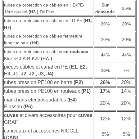
tubes de protection de câbles en HD-PE-
Sur
35%
1ère qualité
(H3.)
Dil Plus
demande
tubes de protection de câbles en LD-PE
(H1,
20%
20%
H7)
tubes de protection de câbles fermeture
20%
20%
longitudinale
(H4)
tubes de protection de câbles
en rouleaux
44%
44%
K55-K40-K34-K28
(H7..)
pièces câbles et canal en PE
(E1, E2,
10%
7%
E3, J1, J2, J2., J3, J4)
26%
20%
tubes pression PE100 en barre
(P2)
17%
14%
tubes pression PE100 en rouleaux
(P1)
manchons électrosoudables
(E4)
20%
20%
Plasson
(P6)
cuves
et divers accessoires pour
cuves
12%
12%
GRAF
caniveaux et accessoires NICOLL
5%
5%
(CAN)