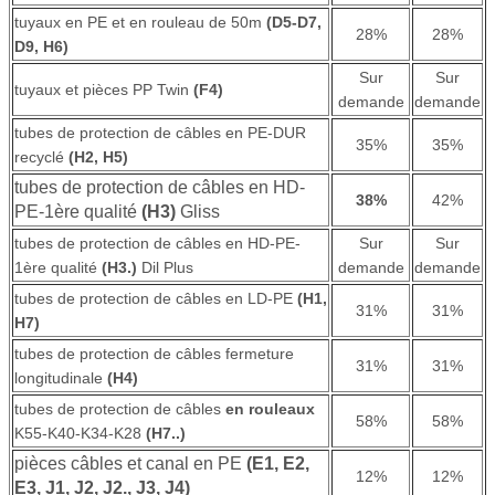
tuyaux en PE et en rouleau de 50m
(D5-D7,
28%
28%
D9, H6)
Sur
Sur
tuyaux et pièces PP Twin
(F4)
demande
demande
tubes de protection de câbles en PE-DUR
35%
35%
recyclé
(H2, H5)
tubes de protection de câbles en HD-
38%
42%
PE-1ère qualité
(H3)
Gliss
tubes de protection de câbles en HD-PE-
Sur
Sur
1ère qualité
(H3.)
Dil Plus
demande
demande
tubes de protection de câbles en LD-PE
(H1,
31%
31%
H7)
tubes de protection de câbles fermeture
31%
31%
longitudinale
(H4)
tubes de protection de câbles
en rouleaux
58%
58%
K55-K40-K34-K28
(H7..)
pièces câbles et canal en PE
(E1, E2,
12%
12%
E3, J1, J2, J2., J3, J4)