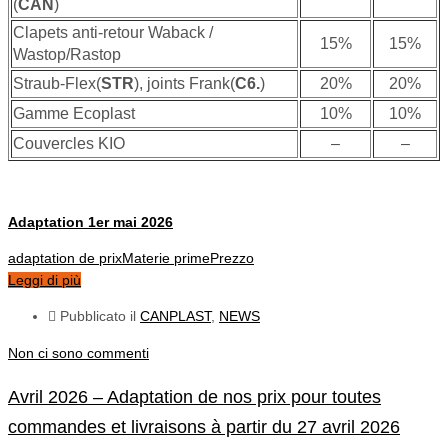
(
CAN
)
Clapets anti-retour Waback /
15%
15%
Wastop/Rastop
Straub-Flex(
STR
), joints Frank(
C6.
)
20%
20%
Gamme Ecoplast
10%
10%
Couvercles KIO
–
–
Adaptation 1er mai 2026
adaptation de prix
Materie prime
Prezzo
Leggi di più
Pubblicato il
CANPLAST
,
NEWS
Non ci sono commenti
Avril 2026 – Adaptation de nos prix pour toutes
commandes et livraisons à partir du 27 avril 2026