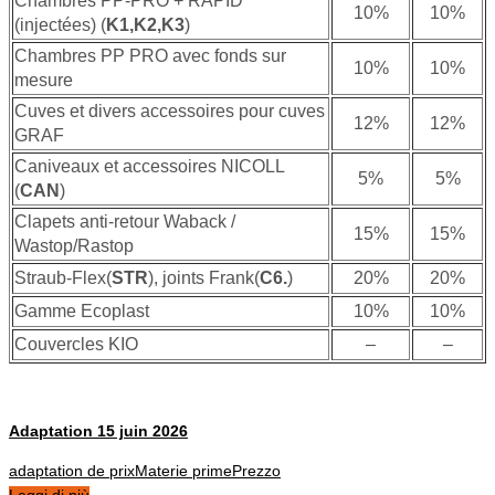
Chambres PP-PRO + RAPID
10%
10%
(injectées) (
K1,K2,K3
)
Chambres PP PRO avec fonds sur
10%
10%
mesure
Cuves et divers accessoires pour cuves
12%
12%
GRAF
Caniveaux et accessoires NICOLL
5%
5%
(
CAN
)
Clapets anti-retour Waback /
15%
15%
Wastop/Rastop
Straub-Flex(
STR
), joints Frank(
C6.
)
20%
20%
Gamme Ecoplast
10%
10%
Couvercles KIO
–
–
Adaptation 15 juin 2026
adaptation de prix
Materie prime
Prezzo