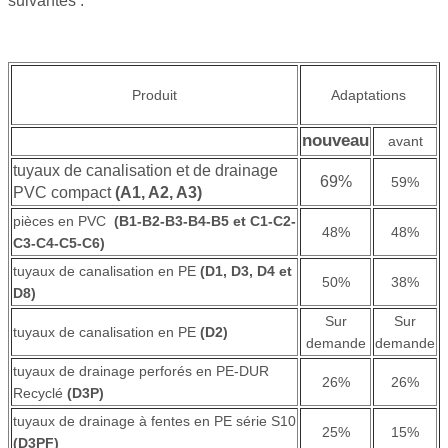
suivantes :
Produit
Adaptations
nouveau
avant
tuyaux de canalisation et de drainage
69%
59%
PVC compact
(A1, A2, A3)
pièces en PVC
(B1-B2-B3-B4-B5 et C1-C2-
48%
48%
C3-C4-C5-C6)
tuyaux de canalisation en PE
(D1, D3, D4 et
50%
38%
D8)
Sur
Sur
tuyaux de canalisation en PE
(D2)
demande
demande
tuyaux de drainage perforés en PE-DUR
26%
26%
Recyclé
(D3P)
tuyaux de drainage à fentes en PE série S10
25%
15%
(D3PF)