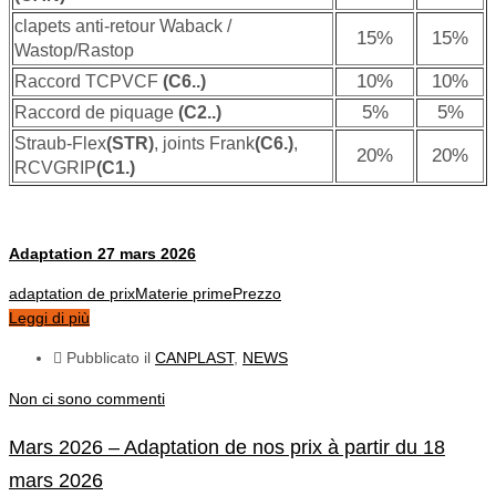
clapets anti-retour Waback /
15%
15%
Wastop/Rastop
10%
10%
Raccord TCPVCF
(C6..)
5%
5%
Raccord de piquage
(C2..)
Straub-Flex
(STR)
, joints Frank
(C6.)
,
20%
20%
RCVGRIP
(C1.)
Adaptation 27 mars 2026
adaptation de prix
Materie prime
Prezzo
Leggi di più
Pubblicato il
CANPLAST
,
NEWS
Non ci sono commenti
Mars 2026 – Adaptation de nos prix à partir du 18
mars 2026