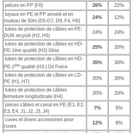
26
%
22%
pièces en PP (F6)
tuyaux en PE et PP annelé et en
24%
12%
rouleau de 50m (D5-D7, D9, F4, H6)
tubes de protection de câbles en PE-
24
%
24%
DUR recyclé (H2, H5)
tubes de protection de câbles en HD-
25
%
20%
PE-1ère qualité (H3) Gliss
tubes de protection de câbles en HD-
35%
30%
ère
PE-1
qualité (H3.) Dil Force
tubes de protection de câbles en LD-
20%
20%
PE (H1, H7)
tubes de protection de câbles
20%
20%
fermeture longitudinale (H4)
pièces câbles et canal en PE (E1, E2,
7%
5%
E3, E4, J1, J2, J3, J4)
cuves et divers accessoires pour
12%
8%
cuves