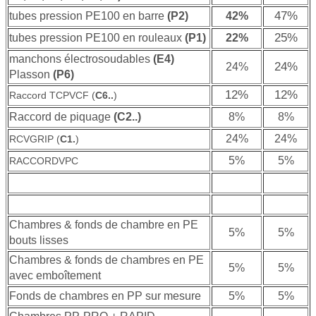
47%
tubes pression PE100 en barre
(P2)
42%
25%
tubes pression PE100 en rouleaux
(P1)
22%
manchons électrosoudables
(E4)
24%
24%
Plasson
(P6)
12%
12%
Raccord TCPVCF (
C6..
)
Raccord de piquage
(C2..)
8%
8%
24%
24%
RCVGRIP (
C1.
)
5%
5%
RACCORDVPC
Chambres & fonds de chambre en PE
5%
5%
bouts lisses
Chambres & fonds de chambres en PE
5%
5%
avec emboîtement
Fonds de chambres en PP sur mesure
5%
5%