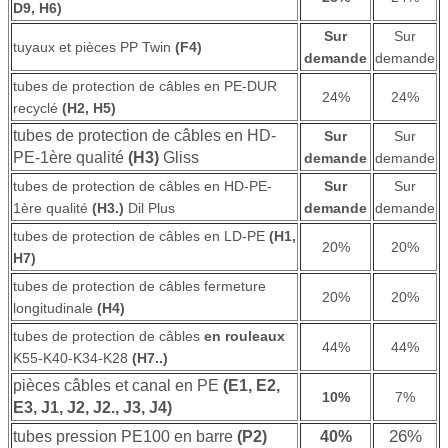
D9, H6)
Sur
Sur
tuyaux et pièces PP Twin
(F4)
demande
demande
tubes de protection de câbles en PE-DUR
24%
24%
recyclé
(H2, H5)
tubes de protection de câbles en HD-
Sur
Sur
PE-1ère qualité
(H3)
Gliss
demande
demande
tubes de protection de câbles en HD-PE-
Sur
Sur
1ère qualité
(H3.)
Dil Plus
demande
demande
tubes de protection de câbles en LD-PE
(H1,
20%
20%
H7)
tubes de protection de câbles fermeture
20%
20%
longitudinale
(H4)
tubes de protection de câbles
en rouleaux
44%
44%
K55-K40-K34-K28
(H7..)
pièces câbles et canal en PE
(E1, E2,
10%
7%
E3, J1, J2, J2., J3, J4)
26%
tubes pression PE100 en barre
(P2)
40%