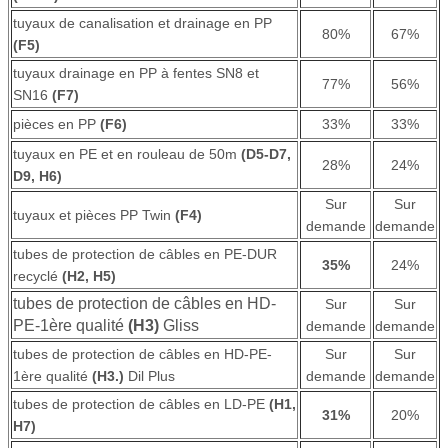
tuyaux de canalisation et drainage en PP
80%
67%
(F5)
tuyaux drainage en PP à fentes SN8 et
77%
56%
SN16
(F7)
pièces en PP
(F6)
33%
33%
tuyaux en PE et en rouleau de 50m
(D5-D7,
28%
24%
D9, H6)
Sur
Sur
tuyaux et pièces PP Twin
(F4)
demande
demande
tubes de protection de câbles en PE-DUR
35%
24%
recyclé
(H2, H5)
tubes de protection de câbles en HD-
Sur
Sur
PE-1ère qualité
(H3)
Gliss
demande
demande
tubes de protection de câbles en HD-PE-
Sur
Sur
1ère qualité
(H3.)
Dil Plus
demande
demande
tubes de protection de câbles en LD-PE
(H1,
31%
20%
H7)