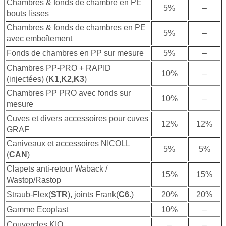
Chambres & fonds de chambre en PE
5%
–
bouts lisses
Chambres & fonds de chambres en PE
5%
–
avec emboîtement
Fonds de chambres en PP sur mesure
5%
–
Chambres PP-PRO + RAPID
10%
–
(injectées) (
K1,K2,K3
)
Chambres PP PRO avec fonds sur
10%
–
mesure
Cuves et divers accessoires pour cuves
12%
12%
GRAF
Caniveaux et accessoires NICOLL
5%
5%
(
CAN
)
Clapets anti-retour Waback /
15%
15%
Wastop/Rastop
Straub-Flex(
STR
), joints Frank(
C6.
)
20%
20%
Gamme Ecoplast
10%
–
Couvercles KIO
–
–