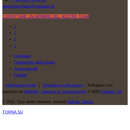
deutscheschweiz@canplast.ch
CONTATTARE UN MEMBRO DEL NOSTRO TEAM
Fognature
Trattamento delle Acque
Acque pluviali
Prodotti
Informazioni legali
|
Informativa sulla privacy
Sviluppato con
passione da
Habefast, l'agenzia di comunicazione
© 2019
Canplast SA
© 2015. Tous droits réservés. Acheter
Kallyas Thème.
TORNA SU