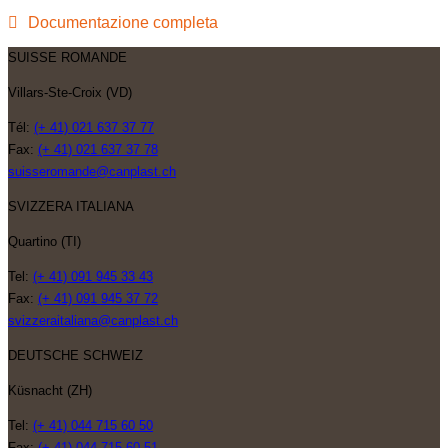
Documentazione completa
SUISSE ROMANDE
Villars-Ste-Croix (VD)
Tél:
(+ 41) 021 637 37 77
Fax:
(+ 41) 021 637 37 78
suisseromande@canplast.ch
SVIZZERA ITALIANA
Quartino (TI)
Tel:
(+ 41) 091 945 33 43
Fax:
(+ 41) 091 945 37 72
svizzeraitaliana@canplast.ch
DEUTSCHE SCHWEIZ
Küsnacht (ZH)
Tel:
(+ 41) 044 715 60 50
Fax:
(+ 41) 044 715 60 51