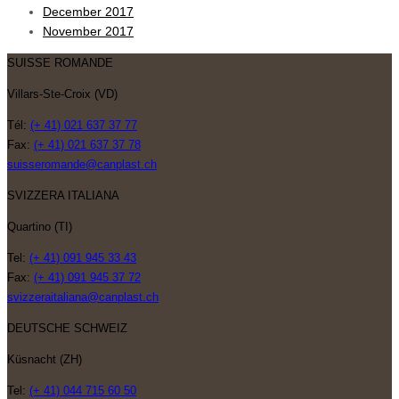
December 2017
November 2017
SUISSE ROMANDE
Villars-Ste-Croix (VD)
Tél:
(+ 41) 021 637 37 77
Fax:
(+ 41) 021 637 37 78
suisseromande@canplast.ch
SVIZZERA ITALIANA
Quartino (TI)
Tel:
(+ 41) 091 945 33 43
Fax:
(+ 41) 091 945 37 72
svizzeraitaliana@canplast.ch
DEUTSCHE SCHWEIZ
Küsnacht (ZH)
Tel:
(+ 41) 044 715 60 50