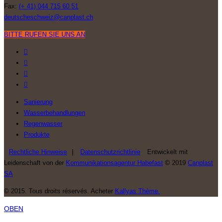
Fax:
(+ 41) 044 715 60 51
deutscheschweiz@canplast.ch
BITTE RUFEN SIE UNS AN
Sanierung
Wasserbehandlungen
Regenwasser
Produkte
Rechtliche Hinweise
|
Datenschutzrichtlinie
Entwickelt mit
Leidenschaft von der
Kommunikationsagentur Habefast
© 2019
Canplast
SA
© 2015. Tous droits réservés. Acheter
Kallyas Thème.
OBEN