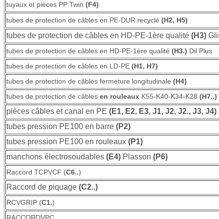
tuyaux et pièces PP Twin
(F4)
tubes de protection de câbles en PE-DUR recyclé
(H2, H5)
tubes de protection de câbles en HD-PE-1ère qualité
(H3)
Gli
tubes de protection de câbles en HD-PE-1ère qualité
(H3.)
Dil Plus
tubes de protection de câbles en LD-PE
(H1, H7)
tubes de protection de câbles fermeture longitudinale
(H4)
tubes de protection de câbles
en rouleaux
K55-K40-K34-K28
(H7..)
pièces câbles et canal en PE
(E1, E2, E3, J1, J2, J2., J3, J4)
tubes pression PE100 en barre
(P2)
tubes pression PE100 en rouleaux
(P1)
manchons électrosoudables
(E4)
Plasson
(P6)
Raccord TCPVCF (
C6..
)
Raccord de piquage
(C2..)
RCVGRIP (
C1.
)
RACCORDVPC