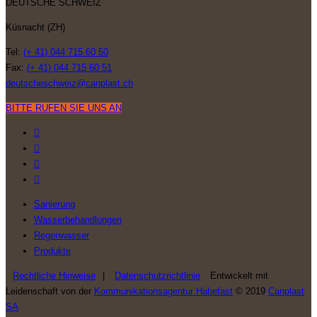
DEUTSCHE SCHWEIZ
Küsnacht (ZH)
Tel:
(+ 41) 044 715 60 50
Fax:
(+ 41) 044 715 60 51
deutscheschweiz@canplast.ch
BITTE RUFEN SIE UNS AN
Sanierung
Wasserbehandlungen
Regenwasser
Produkte
Rechtliche Hinweise
|
Datenschutzrichtlinie
Entwickelt mit
Leidenschaft von der
Kommunikationsagentur Habefast
© 2019
Canplast
SA