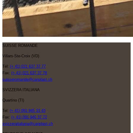
SUISSE ROMANDE
Villars-Ste-Croix (VD)
Tél:
(+ 41) 021 637 37 77
Fax:
(+ 41) 021 637 37 78
suisseromande@canplast.ch
SVIZZERA ITALIANA
Quartino (TI)
Tel:
(+ 41) 091 945 33 43
Fax:
(+ 41) 091 945 37 72
svizzeraitaliana@canplast.ch