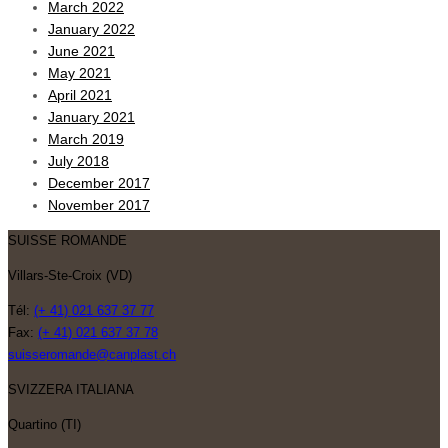
March 2022
January 2022
June 2021
May 2021
April 2021
January 2021
March 2019
July 2018
December 2017
November 2017
SUISSE ROMANDE
Villars-Ste-Croix (VD)
Tél:
(+ 41) 021 637 37 77
Fax:
(+ 41) 021 637 37 78
suisseromande@canplast.ch
SVIZZERA ITALIANA
Quartino (TI)